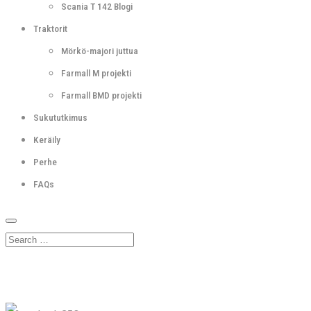
Scania T 142 Blogi
Traktorit
Mörkö-majori juttua
Farmall M projekti
Farmall BMD projekti
Sukututkimus
Keräily
Perhe
FAQs