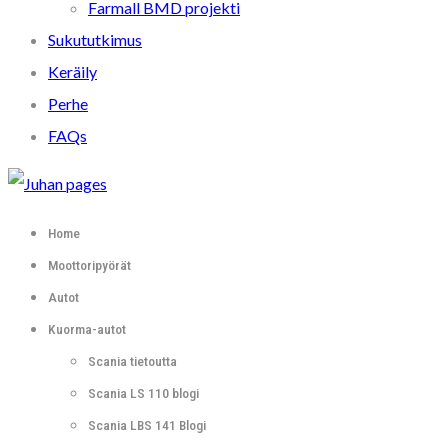
Farmall BMD projekti
Sukututkimus
Keräily
Perhe
FAQs
Home
Moottoripyörät
Autot
Kuorma-autot
Scania tietoutta
Scania LS 110 blogi
Scania LBS 141 Blogi