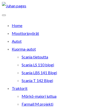
Home
Moottoripyörät
Autot
Kuorma-autot
Scania tietoutta
Scania LS 110 blogi
Scania LBS 141 Blogi
Scania T 142 Blogi
Traktorit
Mörkö-majori juttua
Farmall M projekti