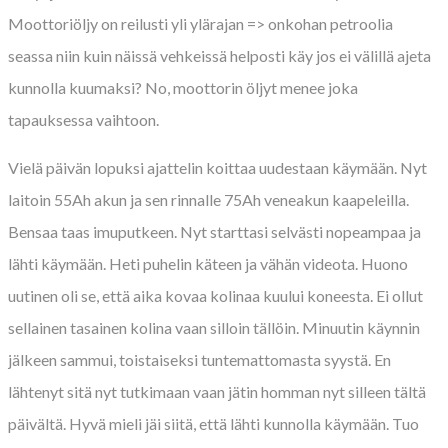
Moottoriöljy on reilusti yli ylärajan => onkohan petroolia
seassa niin kuin näissä vehkeissä helposti käy jos ei välillä ajeta
kunnolla kuumaksi? No, moottorin öljyt menee joka
tapauksessa vaihtoon.
Vielä päivän lopuksi ajattelin koittaa uudestaan käymään. Nyt
laitoin 55Ah akun ja sen rinnalle 75Ah veneakun kaapeleilla.
Bensaa taas imuputkeen. Nyt starttasi selvästi nopeampaa ja
lähti käymään. Heti puhelin käteen ja vähän videota. Huono
uutinen oli se, että aika kovaa kolinaa kuului koneesta. Ei ollut
sellainen tasainen kolina vaan silloin tällöin. Minuutin käynnin
jälkeen sammui, toistaiseksi tuntemattomasta syystä. En
lähtenyt sitä nyt tutkimaan vaan jätin homman nyt silleen tältä
päivältä. Hyvä mieli jäi siitä, että lähti kunnolla käymään. Tuo