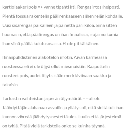
kartiolaakeri pois => vanne tipahti irti. Rengas irtosi helposti.
Pientä tossua rakentelin päälirenkaaseen siihen reiän kohdalle.
Uusi sisärengas paikalleen ja painetta pari kiloa. Siinä sitten
huomasin, että päälirengas on ihan finaalissa, isoja murtumia
ihan siinä päällä kulutusosassa. Ei ole pitkäikäinen.
Ilmanpuhdistimen alakotelon irrotin. Aivan karmeassa
ruosteessa eli ei ole öljyä ollut miesmuistiin. Raaputtelin
ruosteet pois, uudet öljyt sisään merkkiviivaan saakka ja
takaisin.
Tarkastin vaihteiston ja perän öljymäärät => oli ok.
Jäähdyttäjän alahanaa rasvailin ja yllätys oli, että sieltä tuli ihan
kunnon vihreää jäähdytysnestettä ulos. Luulin että järjestelmä
on tyhjä. Pitää vielä tarkistella onko se kuinka täynnä.