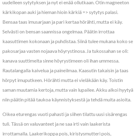
uudelleen sytytyksen ja nyt ei enää ollutkaan. Otin magneeton
kärkikopan auki ja hieman hioin kärkiä => sytytys palasi.
Bensaa taas imusarjaan ja pari kertaa hörähti, mutta ei käy.
Selvästi on bensan saannissa ongelmaa. Päätin irrottaa
kaasuttimen kokonaan ja puhdistaa. Siinä tulee mukana koko se
pakosarjaa vasten nojaava höyrystinosa. Ja tukossahan se oli:
kanava suuttimelta sinne höyrystimeen oli ihan ummessa.
Rautalangalla kaivelua ja paineilmaa. Kaasutin takaisin ja taas
hörpyt imuputkeen. Hörähti mutta ei vieläkään käy. Toistin
saman muutamia kertoja, mutta vain lupailee. Akku alkoi hyytyä
niin päätin pitää taukoa käynnistyksestä ja tehdä muita asioita.
Oikea eturengas vuoti pahasti ja siihen tilattu uusi sisärengas
tuli. Tässä on valuvanteet ja ne saa irti vain laakerista
irrottamalla. Laakerikoppa pois, kiristysmutteri pois,