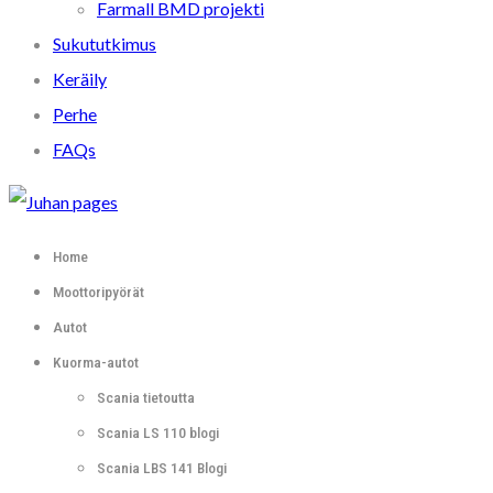
Farmall BMD projekti
Sukututkimus
Keräily
Perhe
FAQs
Home
Moottoripyörät
Autot
Kuorma-autot
Scania tietoutta
Scania LS 110 blogi
Scania LBS 141 Blogi