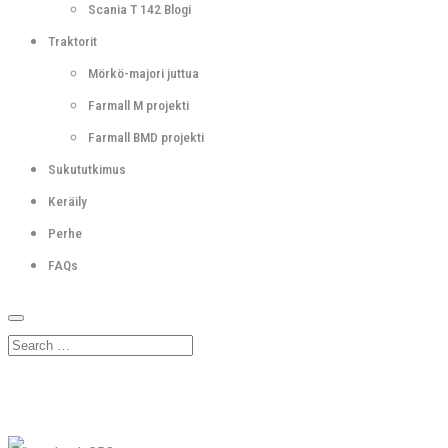
Scania T 142 Blogi
Traktorit
Mörkö-majori juttua
Farmall M projekti
Farmall BMD projekti
Sukututkimus
Keräily
Perhe
FAQs