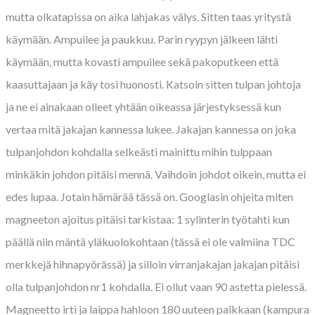
mutta olkatapissa on aika lahjakas välys. Sitten taas yritystä
käymään. Ampuilee ja paukkuu. Parin ryypyn jälkeen lähti
käymään, mutta kovasti ampuilee sekä pakoputkeen että
kaasuttajaan ja käy tosi huonosti. Katsoin sitten tulpan johtoja
ja ne ei ainakaan olleet yhtään oikeassa järjestyksessä kun
vertaa mitä jakajan kannessa lukee. Jakajan kannessa on joka
tulpanjohdon kohdalla selkeästi mainittu mihin tulppaan
minkäkin johdon pitäisi mennä. Vaihdoin johdot oikein, mutta ei
edes lupaa. Jotain hämärää tässä on. Googlasin ohjeita miten
magneeton ajoitus pitäisi tarkistaa: 1 sylinterin työtahti kun
päällä niin mäntä yläkuolokohtaan (tässä ei ole valmiina TDC
merkkejä hihnapyörässä) ja silloin virranjakajan jakajan pitäisi
olla tulpanjohdon nr1 kohdalla. Ei ollut vaan 90 astetta pielessä.
Magneetto irti ja laippa hahloon 180 uuteen paikkaan (kampura