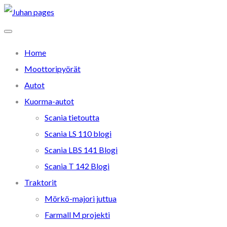
Home
Moottoripyörät
Autot
Kuorma-autot
Scania tietoutta
Scania LS 110 blogi
Scania LBS 141 Blogi
Scania T 142 Blogi
Traktorit
Mörkö-majori juttua
Farmall M projekti