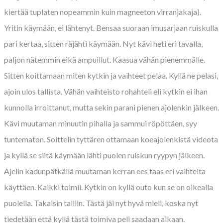
kiertää tuplaten nopeammin kuin magneeton virranjakaja).
Yritin käymään, ei lähtenyt. Bensaa suoraan imusarjaan ruiskulla
pari kertaa, sitten räjähti käymään. Nyt kävi heti eri tavalla,
paljon nätemmin eikä ampuillut. Kaasua vähän pienemmälle.
Sitten koittamaan miten kytkin ja vaihteet pelaa. Kyllä ne pelasi,
ajoin ulos tallista. Vähän vaihteisto rohahteli eli kytkin ei ihan
kunnolla irroittanut, mutta sekin parani pienen ajolenkin jälkeen.
Kävi muutaman minuutin pihalla ja sammui röpöttäen, syy
tuntematon. Soittelin tyttären ottamaan koeajolenkistä videota
ja kyllä se siitä käymään lähti puolen ruiskun ryypyn jälkeen.
Ajelin kadunpätkällä muutaman kerran ees taas eri vaihteita
käyttäen. Kaikki toimii. Kytkin on kyllä outo kun se on oikealla
puolella. Takaisin talliin. Tästä jäi nyt hyvä mieli, koska nyt
tiedetään että kyllä tästä toimiva peli saadaan aikaan.